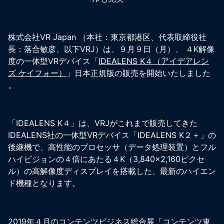
株式会社VR Japan （本社：東京都港区、代表取締役社
長：落合敏彦、以下VRJ）は、９月９日（月）、 ４K解像
度の一体型VRデバイス「
IDEALENS K４（アイデアレン
ズ ケイフォー）
」日本正規版の販売を開始いたしました
。
「IDEALENS K４」は、VRJがこれまで販売してきた
IDEALENS社の一体型VRデバイス「IDEALENS K２＋」の
後継機で、高性能のプロセッサ（データ処理装置）とフル
ハイビジョンの４倍にあたる４K（3,840×2,160ピクセ
ル）の高解像度ディスプレイを搭載した、最新のハイエン
ド機種となります。
2019年４月のコンテンツビジネス総合展「コンテンツ東