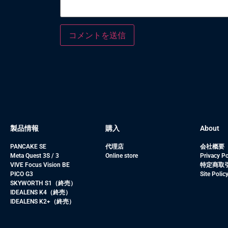
製品情報
購入
About
PANCAKE SE
代理店
会社概要
Meta Quest 3S / 3
Online store
Privacy Po
VIVE Focus Vision BE
特定商取
PICO G3
Site Polic
SKYWORTH S1（終売）
IDEALENS K4（終売）
IDEALENS K2+（終売）