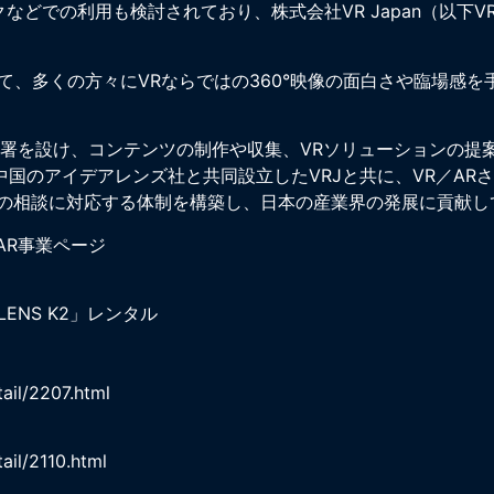
どでの利用も検討されており、株式会社VR Japan（以下
を通して、多くの方々にVRならではの360°映像の面白さや臨場
部署を設け、コンテンツの制作や収集、VRソリューションの提
した中国のアイデアレンズ社と共同設立したVRJと共に、VR／A
ての相談に対応する体制を構築し、日本の産業界の発展に貢献し
AR事業ページ
LENS K2」レンタル
tail/2207.html
tail/2110.html