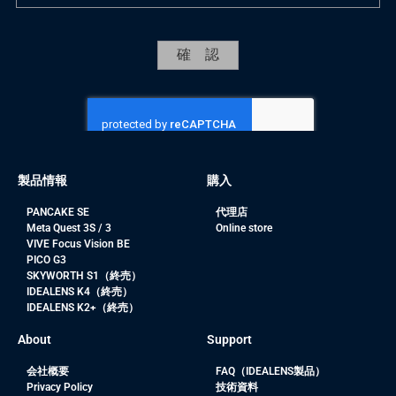
製品情報
購入
PANCAKE SE
代理店
Meta Quest 3S / 3
Online store
VIVE Focus Vision BE
PICO G3
SKYWORTH S1（終売）
IDEALENS K4（終売）
IDEALENS K2+（終売）
About
Support
会社概要
FAQ（IDEALENS製品）
Privacy Policy
技術資料